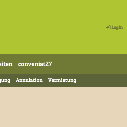
Login
eiten
conveniat27
gung
Annulation
Vermietung