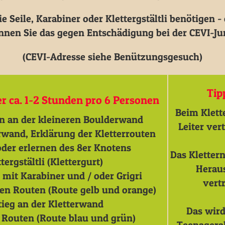
 Seile, Karabiner oder Klettergstältli benötigen -
nnen Sie das gegen Entschädigung bei der CEVI-Ju
(CEVI-Adresse siehe Benützungsgesuch)
Tip
 ca. 1-2 Stunden pro 6 Personen
Beim Klett
n an der kleineren Boulderwand
Leiter ver
rwand, Erklärung der Kletterrouten
oder erlernen des 8er Knotens
Das Klettern
ergstältli (Klettergurt)
Heraus
it Karabiner und / oder Grigri
vert
ren Routen (Route gelb und orange)
tieg an der Kletterwand
Das wird
n Routen (Route blau und grün)