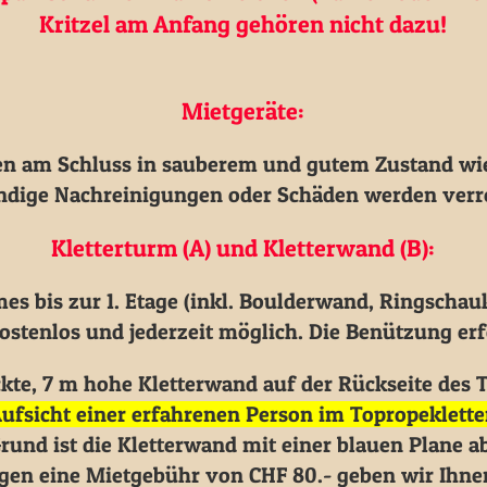
Kritzel am Anfang gehören nicht dazu!
Mietgeräte:
en am Schluss in sauberem und gutem Zustand wi
dige Nachreinigungen oder Schäden werden verr
Kletterturm (A) und Kletterwand (B):
s bis zur 1. Etage (inkl. Boulderwand, Ringschauk
stenlos und jederzeit möglich. Die Benützung erfo
kte, 7 m hohe Kletterwand auf der Rückseite des 
Aufsicht einer erfahrenen Person im Topropeklette
und ist die Kletterwand mit einer blauen Plane a
en eine Mietgebühr von CHF 80.- geben wir Ihnen 