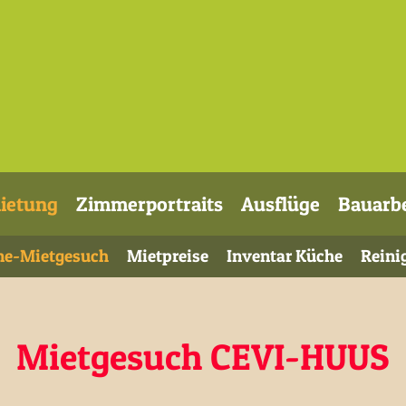
ietung
Zimmerportraits
Ausflüge
Bauarb
ne-Mietgesuch
Mietpreise
Inventar Küche
Reini
Mietgesuch CEVI-HUUS