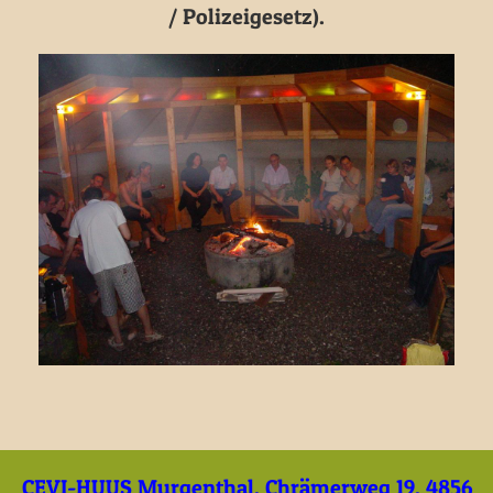
/ Polizeigesetz).
CEVI-HUUS Murgenthal, Chrämerweg 19, 4856